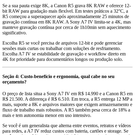
Se a sua pauta exige 8K, a Canon R5 grava 8K RAW e oferece 12-
bit RAW para gradação mais flexível. Em testes práticos a 32°C, a
R5 começou a superaquecer após aproximadamente 25 minutos de
gravação contínua em 8K RAW. A Sony A7 IV limita-se a 4K, mas
manteve gravação contínua por cerca de 1h10min sem aquecimento
significativo.
Escolha R5 se você precisa de arquivos 12-bit e pode gerenciar
sessões mais curtas ou trabalhar com soluções de resfriamento.
Escolha A7 IV se estabilidade de gravação e workflow direto em
4K for prioridade para documentários longos ou produção solo.
Seção 4: Custo-benefício e ergonomia, qual cabe no seu
orçamento?
O preço de lista situa a Sony A7 IV em R$ 14.990 e a Canon R5 em
R$ 21.500. A diferença é R$ 6.510. Em troca, a R5 entrega 12 MP a
mais, suporte a 8K e arquivos maiores que exigem armazenamento e
fluxo de trabalho mais robustos. A R5 também pesa cerca de 18% a
mais e tem autonomia menor em uso intensivo.
Se você é um generalista que alterna entre eventos, retratos e vídeos
para redes, a A7 IV reduz custos com bateria, cartões e storage. Se