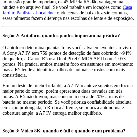
impressão grande importam, os 45 MP da R5 dão vantagem na
nitidez e no arquivo final. Se você trabalha em locações como
Casa
Jardim Paulista - Localcine
, onde cenas de baixa luz são comuns,
esses números fazem diferença nas escolhas de lente e de exposição.
Seção 2: Autofoco, quantos pontos importam na prática?
O autofoco determina quantas fotos você salva em eventos ao vivo.
A Sony A7 IV tem 759 pontos de detecção de fase cobrindo ~94%
do quadro; a Canon R5 usa Dual Pixel CMOS AF II com 1.053
pontos. Na prática, ambos mantêm foco em assuntos em movimento,
mas a R5 tende a identificar olhos de animais e rostos com mais
consistência.
Em um teste de futebol infantil, a A7 IV manteve sujeitos em foco a
maior parte do tempo, porém apresentou duas travadas em três
horas. A R5 não travou, mas consumiu cerca de 20% a mais de
bateria no mesmo período. Se você prioriza confiabilidade absoluta
em ação prolongada, a R5 fica à frente; se prioriza autonomia e
cobertura ampla, a A7 IV entrega melhor equilíbrio.
Seção 3: Vídeo 8K, quando é útil e quando é um problema?