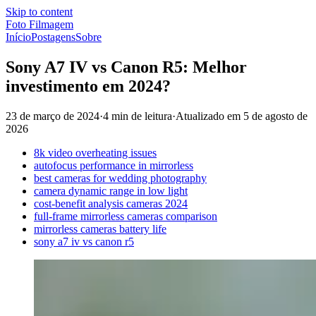
Skip to content
Foto Filmagem
Início
Postagens
Sobre
Sony A7 IV vs Canon R5: Melhor
investimento em 2024?
23 de março de 2024
·
4 min de leitura
·
Atualizado em
5 de agosto de
2026
8k video overheating issues
autofocus performance in mirrorless
best cameras for wedding photography
camera dynamic range in low light
cost-benefit analysis cameras 2024
full-frame mirrorless cameras comparison
mirrorless cameras battery life
sony a7 iv vs canon r5