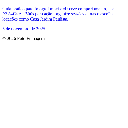
Guia prático para fotografar pets: observe comportamento, use
f/2.8–f/4 e 1/500s para ação, organize sessões curtas e escolha
locações como Casa Jardim Paulista.
5 de novembro de 2025
© 2026 Foto Filmagem