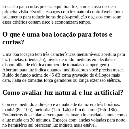
Locação para curtas precisa equilibrar luz, som e custo desde a
primeira visita. Escolha espaços com luz natural controlável e bom
isolamento para reduzir horas de pós-produção e gastos com som;
esses critérios cortam risco e economizam tempo.
O que é uma boa locação para fotos e
curtas?
Uma boa locação tem três características mensuráveis: abertura para
luz (janelas, orientação), níveis de ruído medidos em decibéis e
disponibilidade elétrica (número de tomadas e amperagem).
Abertura para luz indica quantos modificadores você precisa trazer.
Ruído de fundo acima de 45 dB torna gravação de diálogos mais
cara. Falta de tomadas força geradores ou longa extensão elétrica.
Como avaliar luz natural e luz artificial?
Comece medindo a direção e a qualidade da luz em três horários:
manhã (8h–10h), meio-dia (12h–14h) e fim de tarde (16h–18h).
Fotômetros de celular servem para estimar a intensidade; anote como
a luz muda em 30 minutos. Espaços com janelas voltadas para norte
no hemisfério sul oferecem luz indireta mais estável.