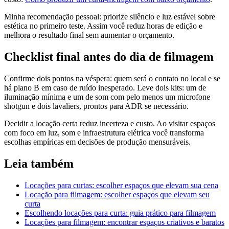
Minha recomendação pessoal: priorize silêncio e luz estável sobre
estética no primeiro teste. Assim você reduz horas de edição e
melhora o resultado final sem aumentar o orçamento.
Checklist final antes do dia de filmagem
Confirme dois pontos na véspera: quem será o contato no local e se
há plano B em caso de ruído inesperado. Leve dois kits: um de
iluminação mínima e um de som com pelo menos um microfone
shotgun e dois lavaliers, prontos para ADR se necessário.
Decidir a locação certa reduz incerteza e custo. Ao visitar espaços
com foco em luz, som e infraestrutura elétrica você transforma
escolhas empíricas em decisões de produção mensuráveis.
Leia também
Locações para curtas: escolher espaços que elevam sua cena
Locação para filmagem: escolher espaços que elevam seu
curta
Escolhendo locações para curta: guia prático para filmagem
Locações para filmagem: encontrar espaços criativos e baratos