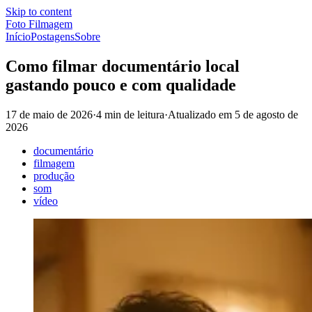
Skip to content
Foto Filmagem
Início
Postagens
Sobre
Como filmar documentário local
gastando pouco e com qualidade
17 de maio de 2026
·
4 min de leitura
·
Atualizado em
5 de agosto de
2026
documentário
filmagem
produção
som
vídeo