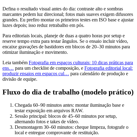
Defina o resultado visual antes do dia: contraste alto e sombras
marcantes pedem luz direcional; fotos mais suaves exigem difusores
grandes. Eu prefiro montar os primeiros testes em ISO base e ajustar
luzes depois; isso reduz retrabalho em pós.
Para editoriais locais, planeje de duas a quatro horas por setup e
reserve tempo extra para testar ângulos. Se o ensaio incluir vídeo,
encaixe gravações de bastidores em blocos de 20–30 minutos para
otimizar iluminação e movimento.
Leia também
Fotografia em espaços culturais: 10 dicas práticas para
ens…
para um checklist de composição, e
Fotografia editorial local:
produzir ensaios em espaços cul…
para calendário de produção e
divisão de equipe.
Fluxo do dia de trabalho (modelo prático)
Chegada 60–90 minutos antes: montar iluminação base e
testar exposição em arquivos RAW.
Sessão principal: blocos de 45–60 minutos por setup,
alternando fotos e takes de vídeo.
Desmontagem 30–60 minutos: cheque limpeza, fotografe o
local e entregue comprovante de restituição.