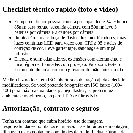
Checklist técnico rápido (foto e vídeo)
Equipamento por pessoa: câmera principal, lente 24–70mm e
85mm para retrato, segunda câmera com 50mm; leve 3
baterias por câmera e 2 cartões por câmera.
Iluminação: uma cabeça de flash e dois modificadores; duas
luzes contínuas LED para vídeo com CRI ≥ 95 e geles de
correção de cor. Leve gaffer tape, sandbags e um tripé
robusto.
Energia e som: adaptadores, extensões com aterramento e
uma régua de 3 tomadas com proteção. Para som, teste o
isolamento do local com um gravador de mão antes do dia.
Medir a luz no local em ISO, abertura e obturação ajuda a decidir
modificadores. Se você pretende fotografar em ISO baixo (100–
400) para máxima qualidade, planeje flashes; se preferir luz
ambiente e movimento, prepare LEDs e filtros ND.
Autorização, contrato e seguros
Tenha um contrato que cubra horário, uso de imagem,
responsabilidades por danos e limpeza. Liste horários de montagem,
filmagem e desmontagem com limites de ruído. Inclua cláusula de