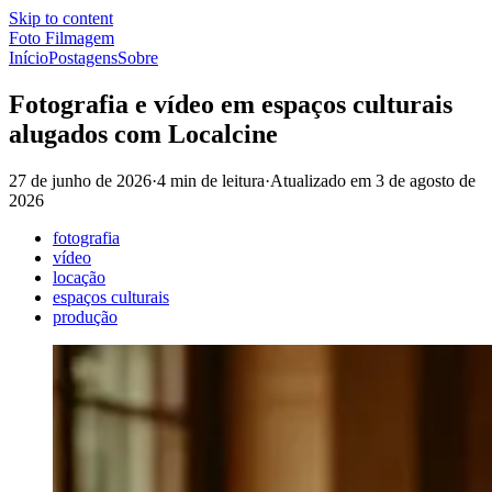
Skip to content
Foto Filmagem
Início
Postagens
Sobre
Fotografia e vídeo em espaços culturais
alugados com Localcine
27 de junho de 2026
·
4 min de leitura
·
Atualizado em
3 de agosto de
2026
fotografia
vídeo
locação
espaços culturais
produção