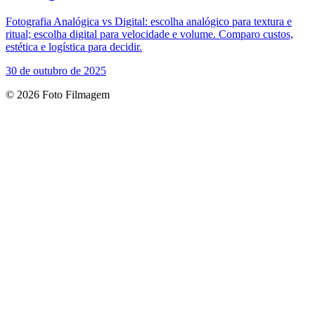
Fotografia Analógica vs Digital: escolha analógico para textura e
ritual; escolha digital para velocidade e volume. Comparo custos,
estética e logística para decidir.
30 de outubro de 2025
© 2026 Foto Filmagem