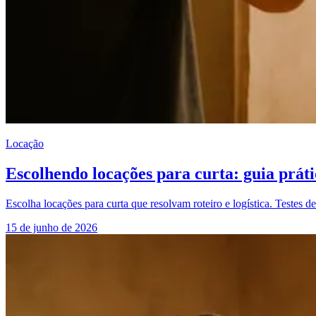
Locação
Escolhendo locações para curta: guia prát
Escolha locações para curta que resolvam roteiro e logística. Testes de
15 de junho de 2026