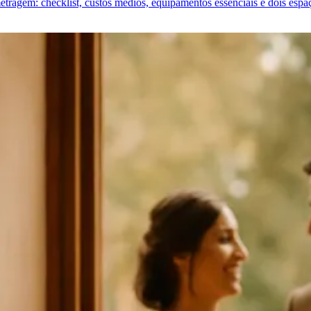
metragem: checklist, custos médios, equipamentos essenciais e dois espaç