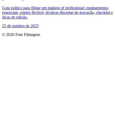
Guia prático para filmar um making of profissional: equipamentos
essenciais, roteiro flexível, técnicas discretas de gravação, checklist e
dicas de edição.
25 de outubro de 2025
© 2026 Foto Filmagem