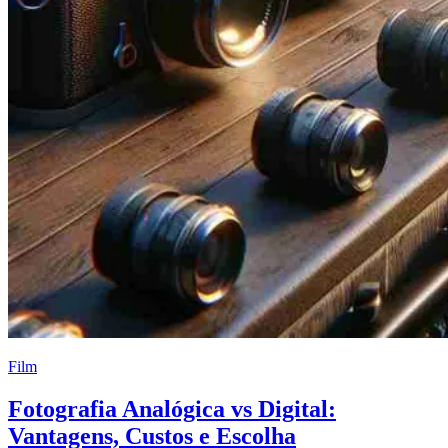
Film
Fotografia Analógica vs Digital:
Vantagens, Custos e Escolha