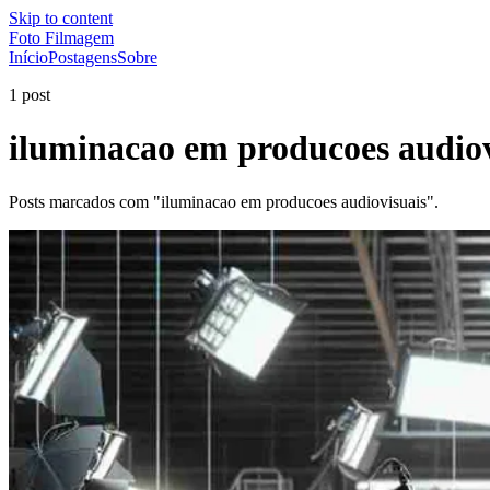
Skip to content
Foto Filmagem
Início
Postagens
Sobre
1 post
iluminacao em producoes audiov
Posts marcados com "iluminacao em producoes audiovisuais".