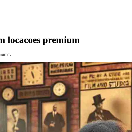
com locacoes premium
mium".