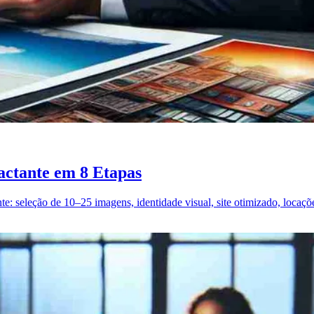
actante em 8 Etapas
te: seleção de 10–25 imagens, identidade visual, site otimizado, locaçõ