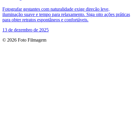
Fotografar gestantes com naturalidade exige direção leve,
iluminação suave e tempo para relaxamento. Siga oito ações práticas
para obter retratos espontâneos e confortáveis.
13 de dezembro de 2025
© 2026 Foto Filmagem