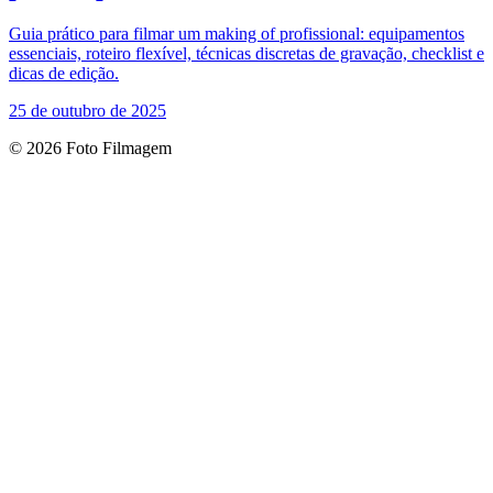
Guia prático para filmar um making of profissional: equipamentos
essenciais, roteiro flexível, técnicas discretas de gravação, checklist e
dicas de edição.
25 de outubro de 2025
© 2026 Foto Filmagem