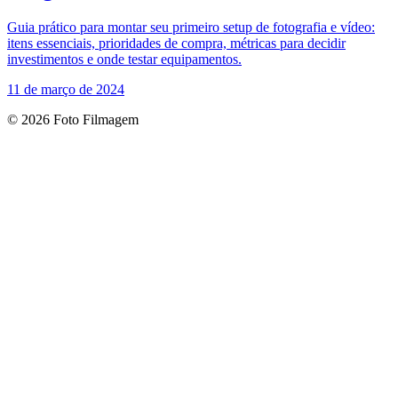
Guia prático para montar seu primeiro setup de fotografia e vídeo:
itens essenciais, prioridades de compra, métricas para decidir
investimentos e onde testar equipamentos.
11 de março de 2024
© 2026 Foto Filmagem