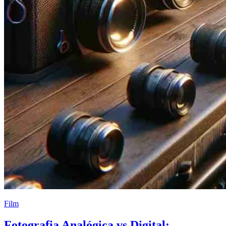
Film
Fotografia Analógica vs Digital: