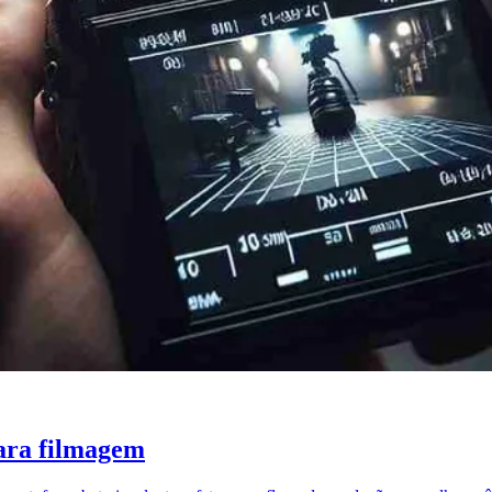
ara filmagem