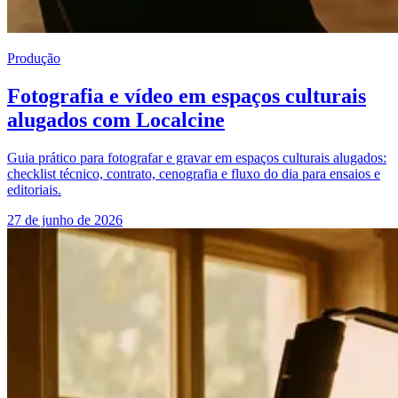
Produção
Fotografia e vídeo em espaços culturais
alugados com Localcine
Guia prático para fotografar e gravar em espaços culturais alugados:
checklist técnico, contrato, cenografia e fluxo do dia para ensaios e
editoriais.
27 de junho de 2026