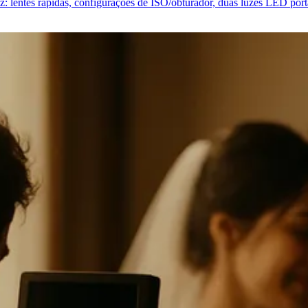
 lentes rápidas, configurações de ISO/obturador, duas luzes LED portá