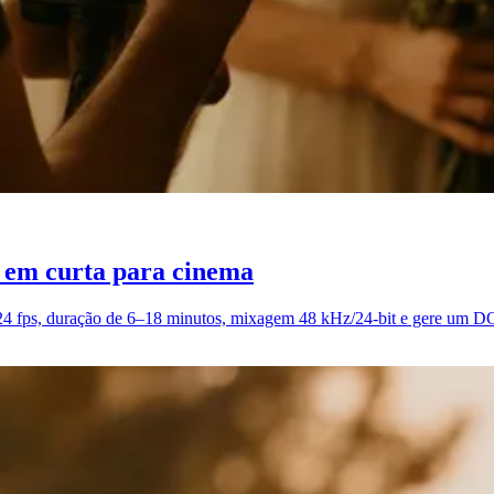
 em curta para cinema
4 fps, duração de 6–18 minutos, mixagem 48 kHz/24-bit e gere um DC