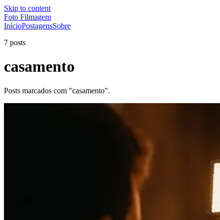
Skip to content
Foto Filmagem
Início
Postagens
Sobre
7 posts
casamento
Posts marcados com "casamento".