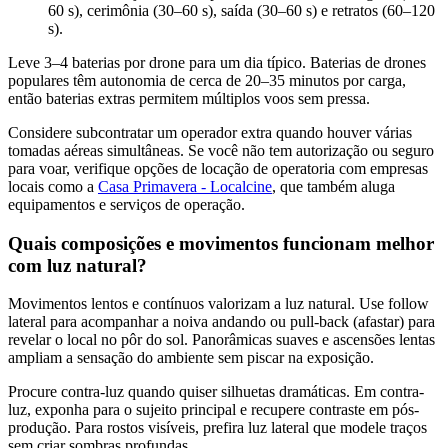
60 s), cerimônia (30–60 s), saída (30–60 s) e retratos (60–120
s).
Leve 3–4 baterias por drone para um dia típico. Baterias de drones
populares têm autonomia de cerca de 20–35 minutos por carga,
então baterias extras permitem múltiplos voos sem pressa.
Considere subcontratar um operador extra quando houver várias
tomadas aéreas simultâneas. Se você não tem autorização ou seguro
para voar, verifique opções de locação de operatoria com empresas
locais como a
Casa Primavera - Localcine
, que também aluga
equipamentos e serviços de operação.
Quais composições e movimentos funcionam melhor
com luz natural?
Movimentos lentos e contínuos valorizam a luz natural. Use follow
lateral para acompanhar a noiva andando ou pull-back (afastar) para
revelar o local no pôr do sol. Panorâmicas suaves e ascensões lentas
ampliam a sensação do ambiente sem piscar na exposição.
Procure contra-luz quando quiser silhuetas dramáticas. Em contra-
luz, exponha para o sujeito principal e recupere contraste em pós-
produção. Para rostos visíveis, prefira luz lateral que modele traços
sem criar sombras profundas.