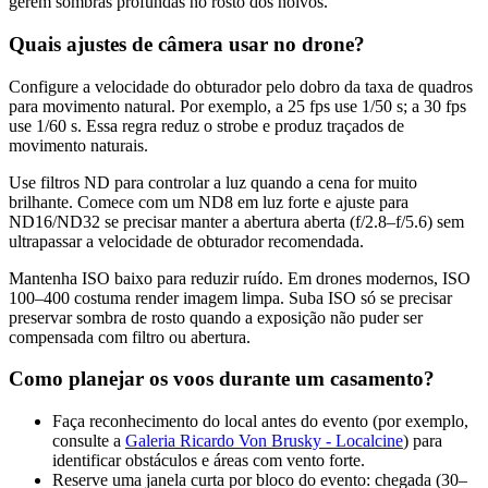
gerem sombras profundas no rosto dos noivos.
Quais ajustes de câmera usar no drone?
Configure a velocidade do obturador pelo dobro da taxa de quadros
para movimento natural. Por exemplo, a 25 fps use 1/50 s; a 30 fps
use 1/60 s. Essa regra reduz o strobe e produz traçados de
movimento naturais.
Use filtros ND para controlar a luz quando a cena for muito
brilhante. Comece com um ND8 em luz forte e ajuste para
ND16/ND32 se precisar manter a abertura aberta (f/2.8–f/5.6) sem
ultrapassar a velocidade de obturador recomendada.
Mantenha ISO baixo para reduzir ruído. Em drones modernos, ISO
100–400 costuma render imagem limpa. Suba ISO só se precisar
preservar sombra de rosto quando a exposição não puder ser
compensada com filtro ou abertura.
Como planejar os voos durante um casamento?
Faça reconhecimento do local antes do evento (por exemplo,
consulte a
Galeria Ricardo Von Brusky - Localcine
) para
identificar obstáculos e áreas com vento forte.
Reserve uma janela curta por bloco do evento: chegada (30–