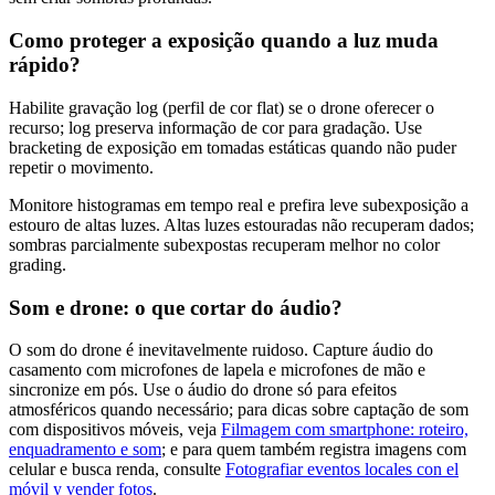
Como proteger a exposição quando a luz muda
rápido?
Habilite gravação log (perfil de cor flat) se o drone oferecer o
recurso; log preserva informação de cor para gradação. Use
bracketing de exposição em tomadas estáticas quando não puder
repetir o movimento.
Monitore histogramas em tempo real e prefira leve subexposição a
estouro de altas luzes. Altas luzes estouradas não recuperam dados;
sombras parcialmente subexpostas recuperam melhor no color
grading.
Som e drone: o que cortar do áudio?
O som do drone é inevitavelmente ruidoso. Capture áudio do
casamento com microfones de lapela e microfones de mão e
sincronize em pós. Use o áudio do drone só para efeitos
atmosféricos quando necessário; para dicas sobre captação de som
com dispositivos móveis, veja
Filmagem com smartphone: roteiro,
enquadramento e som
; e para quem também registra imagens com
celular e busca renda, consulte
Fotografiar eventos locales con el
móvil y vender fotos
.