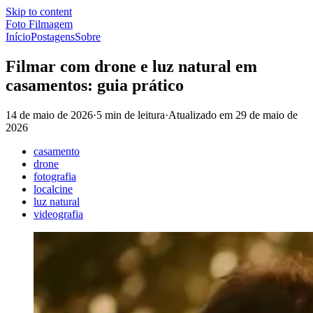
Skip to content
Foto Filmagem
Início
Postagens
Sobre
Filmar com drone e luz natural em
casamentos: guia prático
14 de maio de 2026
·
5 min de leitura
·
Atualizado em
29 de maio de
2026
casamento
drone
fotografia
localcine
luz natural
videografia