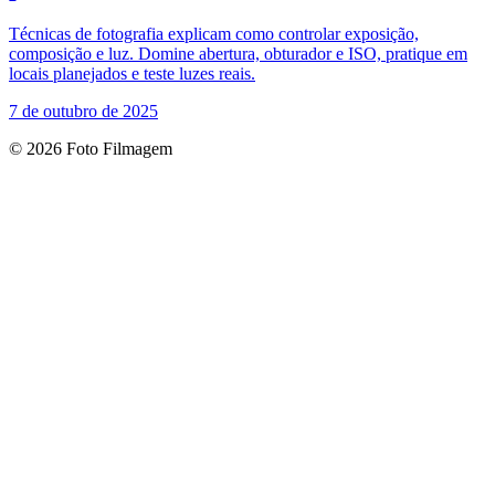
Técnicas de fotografia explicam como controlar exposição,
composição e luz. Domine abertura, obturador e ISO, pratique em
locais planejados e teste luzes reais.
7 de outubro de 2025
© 2026 Foto Filmagem