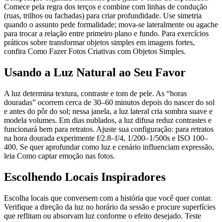
Comece pela regra dos terços e combine com linhas de condução
(ruas, trilhos ou fachadas) para criar profundidade. Use simetria
quando o assunto pede formalidade; mova-se lateralmente ou agache
para trocar a relação entre primeiro plano e fundo. Para exercícios
práticos sobre transformar objetos simples em imagens fortes,
confira Como Fazer Fotos Criativas com Objetos Simples.
Usando a Luz Natural ao Seu Favor
A luz determina textura, contraste e tom de pele. As “horas
douradas” ocorrem cerca de 30–60 minutos depois do nascer do sol
e antes do pôr do sol; nessa janela, a luz lateral cria sombra suave e
modela volumes. Em dias nublados, a luz difusa reduz contrastes e
funcionará bem para retratos. Ajuste sua configuração: para retratos
na hora dourada experimente f/2.8–f/4, 1/200–1/500s e ISO 100–
400. Se quer aprofundar como luz e cenário influenciam expressão,
leia Como captar emoção nas fotos.
Escolhendo Locais Inspiradores
Escolha locais que conversem com a história que você quer contar.
Verifique a direção da luz no horário da sessão e procure superfícies
que reflitam ou absorvam luz conforme o efeito desejado. Teste