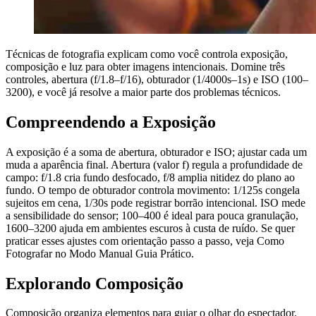
Técnicas de fotografia explicam como você controla exposição,
composição e luz para obter imagens intencionais. Domine três
controles, abertura (f/1.8–f/16), obturador (1/4000s–1s) e ISO (100–
3200), e você já resolve a maior parte dos problemas técnicos.
Compreendendo a Exposição
A exposição é a soma de abertura, obturador e ISO; ajustar cada um
muda a aparência final. Abertura (valor f) regula a profundidade de
campo: f/1.8 cria fundo desfocado, f/8 amplia nitidez do plano ao
fundo. O tempo de obturador controla movimento: 1/125s congela
sujeitos em cena, 1/30s pode registrar borrão intencional. ISO mede
a sensibilidade do sensor; 100–400 é ideal para pouca granulação,
1600–3200 ajuda em ambientes escuros à custa de ruído. Se quer
praticar esses ajustes com orientação passo a passo, veja Como
Fotografar no Modo Manual Guia Prático.
Explorando Composição
Composição organiza elementos para guiar o olhar do espectador.