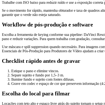
Trabalhe com ISO baixo para reduzir ruído e use a exposição correta p
Se o movimento for rápido, mantenha obturador e taxa de quadros alin
garantir que o verde não esteja saturado.
Workflow de pós‑produção e software
Escolha a ferramenta de keying conforme sua pipeline: DaVinci Resolv
pano e reduzir variações. Para quem trabalha com gradação, consultar 
Use máscara e spill suppression quando necessário. Para imagens com 
Essenciais de Pós‑Produção para Produtores de Vídeo ajudam a criar u
Checklist rápido antes de gravar
Estique o pano e elimine vincos.
Separe sujeito e fundo por 1,5–3 m.
Ilumine fundo e sujeito com fontes difusas.
Grave em codec e espaço de cor que preservem informação (4
Escolha do local para filmar
Locações com teto alto e espaço livre atrás do sujeito tornam o setup