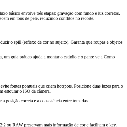
luxo básico envolve três etapas: gravação com fundo e luz corretos,
cem em tons de pele, reduzindo conflitos no recorte.
uzir o spill (reflexo de cor no sujeito). Garanta que roupas e objetos
sa, um guia prático ajuda a montar o estúdio e o pano: veja Como
evite fontes pontuais que criem hotspots. Posicione duas luzes para o
sem estourar o ISO da câmera.
 a posição correta e a consistência entre tomadas.
:2:2 ou RAW preservam mais informação de cor e facilitam o key.