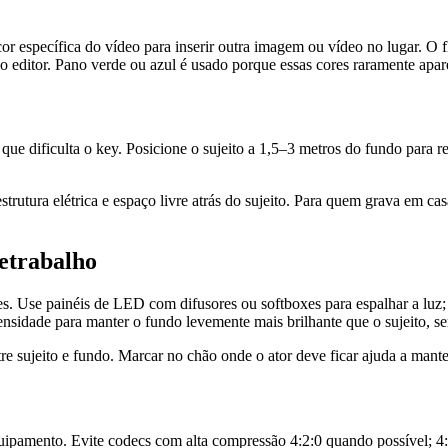
or específica do vídeo para inserir outra imagem ou vídeo no lugar. O f
 editor. Pano verde ou azul é usado porque essas cores raramente apare
ue dificulta o key. Posicione o sujeito a 1,5–3 metros do fundo para red
trutura elétrica e espaço livre atrás do sujeito. Para quem grava em ca
retrabalho
s. Use painéis de LED com difusores ou softboxes para espalhar a luz; 
ntensidade para manter o fundo levemente mais brilhante que o sujeito, 
 sujeito e fundo. Marcar no chão onde o ator deve ficar ajuda a manter
ipamento. Evite codecs com alta compressão 4:2:0 quando possível; 4