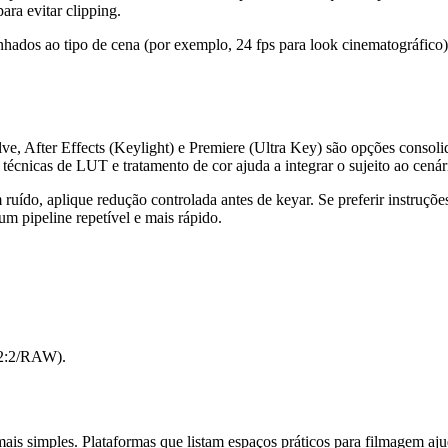
ara evitar clipping.
hados ao tipo de cena (por exemplo, 24 fps para look cinematográfico)
e, After Effects (Keylight) e Premiere (Ultra Key) são opções consolid
técnicas de LUT e tratamento de cor ajuda a integrar o sujeito ao cená
ruído, aplique redução controlada antes de keyar. Se preferir instruçõ
m pipeline repetível e mais rápido.
:2:2/RAW).
 mais simples. Plataformas que listam espaços práticos para filmagem aj