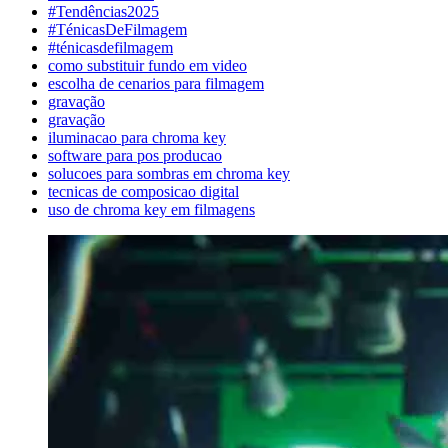
#Tendências2025
#TénicasDeFilmagem
#ténicasdefilmagem
como substituir fundo em video
escolha de cenarios para filmagem
gravação
gravação
iluminacao para chroma key
software para pos producao
solucoes para sombras em chroma key
tecnicas de composicao digital
uso de chroma key em filmagens