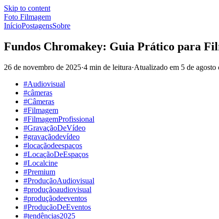
Skip to content
Foto Filmagem
Início
Postagens
Sobre
Fundos Chromakey: Guia Prático para Fi
26 de novembro de 2025
·
4 min de leitura
·
Atualizado em
5 de agosto
#Audiovisual
#câmeras
#Câmeras
#Filmagem
#FilmagemProfissional
#GravaçãoDeVídeo
#gravaçãodevídeo
#locaçãodeespaços
#LocaçãoDeEspaços
#Localcine
#Premium
#ProduçãoAudiovisual
#produçãoaudiovisual
#produçãodeeventos
#ProduçãoDeEventos
#tendências2025