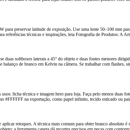
ara preservar latitude de exposição. Use uma lente 50–100 mm para e
ra referências técnicas e inspirações, leia Fotografia de Produtos: A A
 duas softboxes laterais a 45° do objeto e duas fontes menores dirigida
e balanço de branco em Kelvin na câmera. Se trabalhar com flashes, si
usos: ficha técnica e imagem hero para loja. Faça pelo menos duas foto
mo #FFFFFF na exportação, como papel infinito, tecido esticado ou pa
aplicar retoques. A técnica mais comum para obter branco absoluto é s
o objeto; a ferramenta caneta dá recortes precisos em peças com cont