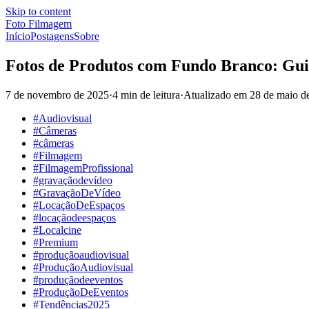
Skip to content
Foto Filmagem
Início
Postagens
Sobre
Fotos de Produtos com Fundo Branco: Gui
7 de novembro de 2025
·
4 min de leitura
·
Atualizado em
28 de maio d
#Audiovisual
#Câmeras
#câmeras
#Filmagem
#FilmagemProfissional
#gravaçãodevídeo
#GravaçãoDeVídeo
#LocaçãoDeEspaços
#locaçãodeespaços
#Localcine
#Premium
#produçãoaudiovisual
#ProduçãoAudiovisual
#produçãodeeventos
#ProduçãoDeEventos
#Tendências2025