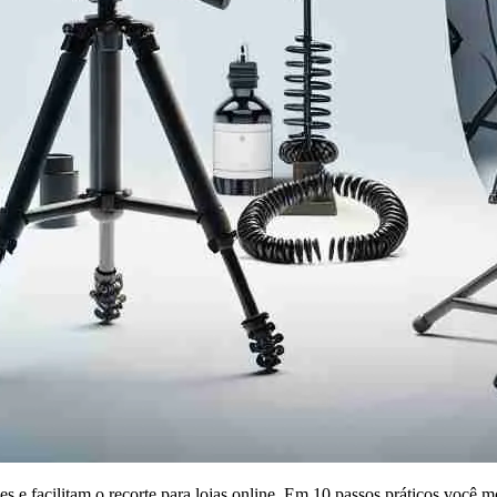
e facilitam o recorte para lojas online. Em 10 passos práticos você m