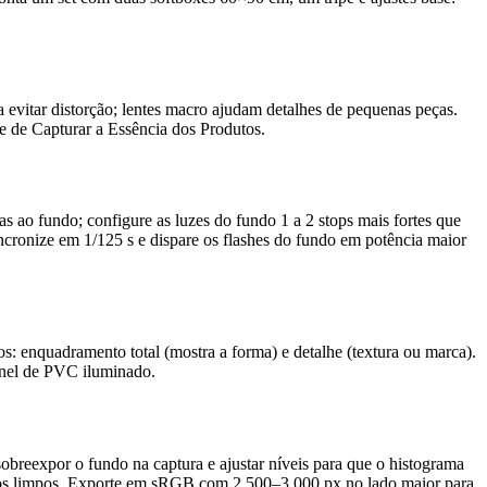
vitar distorção; lentes macro ajudam detalhes de pequenas peças.
rte de Capturar a Essência dos Produtos.
s ao fundo; configure as luzes do fundo 1 a 2 stops mais fortes que
ncronize em 1/125 s e dispare os flashes do fundo em potência maior
s: enquadramento total (mostra a forma) e detalhe (textura ou marca).
inel de PVC iluminado.
obreexpor o fundo na captura e ajustar níveis para que o histograma
ornos limpos. Exporte em sRGB com 2.500–3.000 px no lado maior para