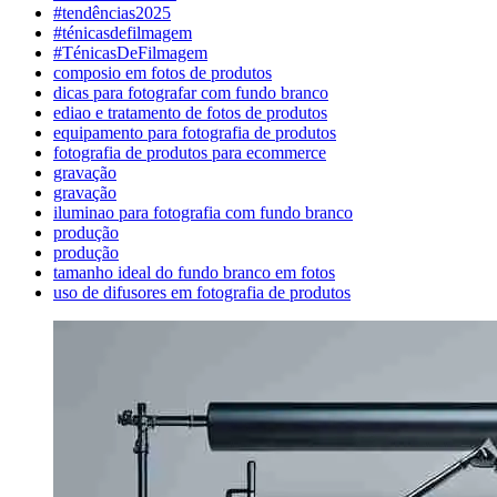
#tendências2025
#ténicasdefilmagem
#TénicasDeFilmagem
composio em fotos de produtos
dicas para fotografar com fundo branco
ediao e tratamento de fotos de produtos
equipamento para fotografia de produtos
fotografia de produtos para ecommerce
gravação
gravação
iluminao para fotografia com fundo branco
produção
produção
tamanho ideal do fundo branco em fotos
uso de difusores em fotografia de produtos