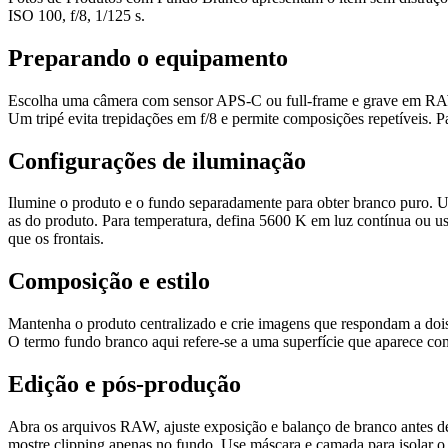
ISO 100, f/8, 1/125 s.
Preparando o equipamento
Escolha uma câmera com sensor APS-C ou full‑frame e grave em RAW p
Um tripé evita trepidações em f/8 e permite composições repetíveis. Pa
Configurações de iluminação
Ilumine o produto e o fundo separadamente para obter branco puro. Use
as do produto. Para temperatura, defina 5600 K em luz contínua ou us
que os frontais.
Composição e estilo
Mantenha o produto centralizado e crie imagens que respondam a dois 
O termo fundo branco aqui refere-se a uma superfície que aparece co
Edição e pós‑produção
Abra os arquivos RAW, ajuste exposição e balanço de branco antes de 
mostre clipping apenas no fundo. Use máscara e camada para isolar 