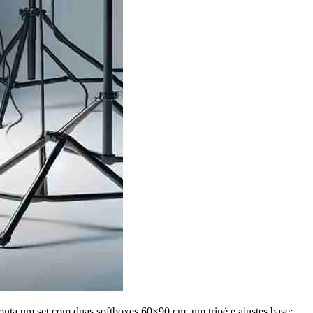
onta um set com duas softboxes 60×90 cm, um tripé e ajustes base: