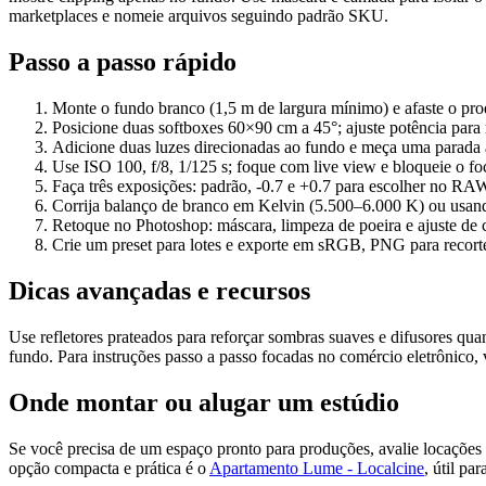
marketplaces e nomeie arquivos seguindo padrão SKU.
Passo a passo rápido
Monte o fundo branco (1,5 m de largura mínimo) e afaste o pro
Posicione duas softboxes 60×90 cm a 45°; ajuste potência para
Adicione duas luzes direcionadas ao fundo e meça uma parada a
Use ISO 100, f/8, 1/125 s; foque com live view e bloqueie o fo
Faça três exposições: padrão, -0.7 e +0.7 para escolher no RA
Corrija balanço de branco em Kelvin (5.500–6.000 K) ou usand
Retoque no Photoshop: máscara, limpeza de poeira e ajuste de 
Crie um preset para lotes e exporte em sRGB, PNG para recorte
Dicas avançadas e recursos
Use refletores prateados para reforçar sombras suaves e difusores q
fundo. Para instruções passo a passo focadas no comércio eletrônic
Onde montar ou alugar um estúdio
Se você precisa de um espaço pronto para produções, avalie locações
opção compacta e prática é o
Apartamento Lume - Localcine
, útil pa