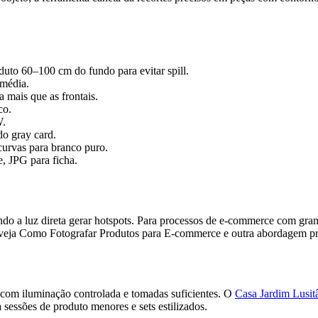
duto 60–100 cm do fundo para evitar spill.
 média.
 mais que as frontais.
co.
W.
o gray card.
curvas para branco puro.
, JPG para ficha.
uando a luz direta gerar hotspots. Para processos de e‑commerce com gr
o, veja Como Fotografar Produtos para E-commerce e outra abordagem 
 com iluminação controlada e tomadas suficientes. O
Casa Jardim Lusitâ
ra sessões de produto menores e sets estilizados.