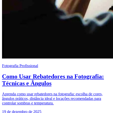
Fotografia Profissional
Como Usar Rebatedores na Fotografia:
Técnicas e Ângulos
Aprenda como usar rebatedores na fotografia: escolha de cores,
ângulos práticos, distância ideal e locações recomendadas para
controlar sombras e temperatura.
19 de dezembro de 2025