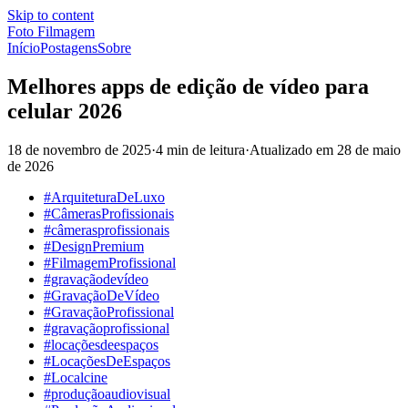
Skip to content
Foto Filmagem
Início
Postagens
Sobre
Melhores apps de edição de vídeo para
celular 2026
18 de novembro de 2025
·
4 min de leitura
·
Atualizado em
28 de maio
de 2026
#ArquiteturaDeLuxo
#CâmerasProfissionais
#câmerasprofissionais
#DesignPremium
#FilmagemProfissional
#gravaçãodevídeo
#GravaçãoDeVídeo
#GravaçãoProfissional
#gravaçãoprofissional
#locaçõesdeespaços
#LocaçõesDeEspaços
#Localcine
#produçãoaudiovisual