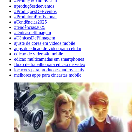
#ProduçãoAudiovisual
#produçõesdeeventos
#ProduçõesDeEventos
#ProdutoraProfissional
#Tendências2025
#tendências2025
#ténicasdefilmagem
#TénicasDeFilmagem
ajuste de cores em videos mobile
apps de edicao de video para celular
edicao de video 4k mobile
edicao multicamadas em smartphones
fluxo de trabalho para edicao de video
locacoes para producoes audiovisuais
melhores apps para cineastas mobile