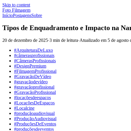
Skip to content
Foto Filmagem
Início
Postagens
Sobre
Tipos de Enquadramento e Impacto na Nar
20 de dezembro de 2025
·
3 min de leitura
·
Atualizado em
5 de agosto
#ArquiteturaDeLuxo
#câmerasprofissionais
#CâmerasProfissionais
#DesignPremium
#FilmagemProfissional
#GravaçãoDeVídeo
#gravaçãodevídeo
#gravaçãoprofissional
#GravaçãoProfissional
#locaçõesdeespaços
#LocaçõesDeEspaços
#Localcine
#produçãoaudiovisual
#ProduçãoAudiovisual
#ProduçõesDeEventos
#produçõesdeeventos