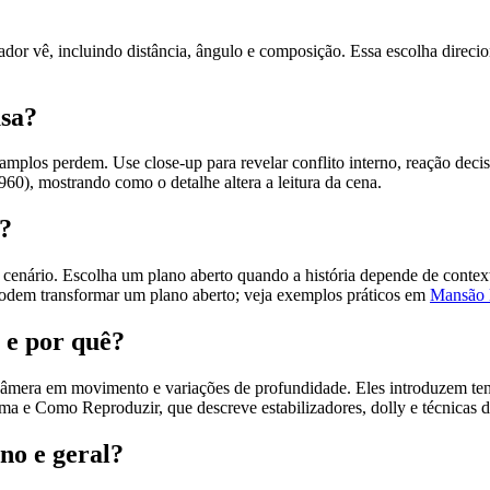
or vê, incluindo distância, ângulo e composição. Essa escolha direcio
usa?
amplos perdem. Use close-up para revelar conflito interno, reação decis
60), mostrando como o detalhe altera a leitura da cena.
a?
 cenário. Escolha um plano aberto quando a história depende de contexto
odem transformar um plano aberto; veja exemplos práticos em
Mansão 
 e por quê?
mera em movimento e variações de profundidade. Eles introduzem tensã
 e Como Reproduzir, que descreve estabilizadores, dolly e técnicas de
no e geral?