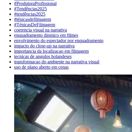
#ProdutoraProfissional
#Tendências2025
#tendências2025
#ténicasdefilmagem
#TénicasDeFilmagem
coerencia visual na narrativa
enquadramento dinmico em filmes
envolvimento do espectador por enquadramento
impacto do close-up na narrativa
importancia da localizacao em filmagem
tecnicas de angulos holandeses
transformacao do ambiente na narrativa visual
uso de plano aberto em cenas