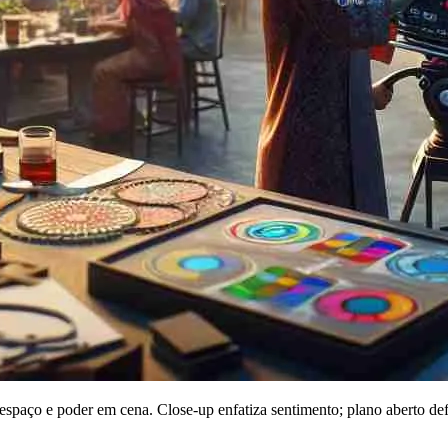
paço e poder em cena. Close-up enfatiza sentimento; plano aberto def