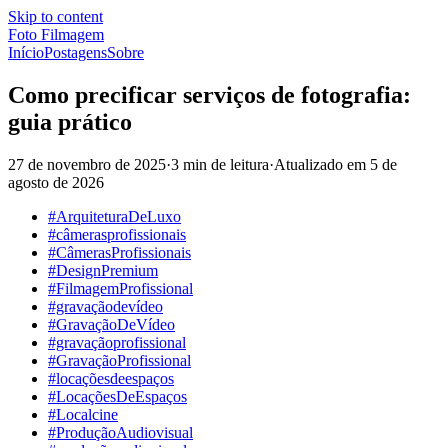
Skip to content
Foto Filmagem
Início
Postagens
Sobre
Como precificar serviços de fotografia:
guia prático
27 de novembro de 2025
·
3 min de leitura
·
Atualizado em
5 de
agosto de 2026
#ArquiteturaDeLuxo
#câmerasprofissionais
#CâmerasProfissionais
#DesignPremium
#FilmagemProfissional
#gravaçãodevídeo
#GravaçãoDeVídeo
#gravaçãoprofissional
#GravaçãoProfissional
#locaçõesdeespaços
#LocaçõesDeEspaços
#Localcine
#ProduçãoAudiovisual