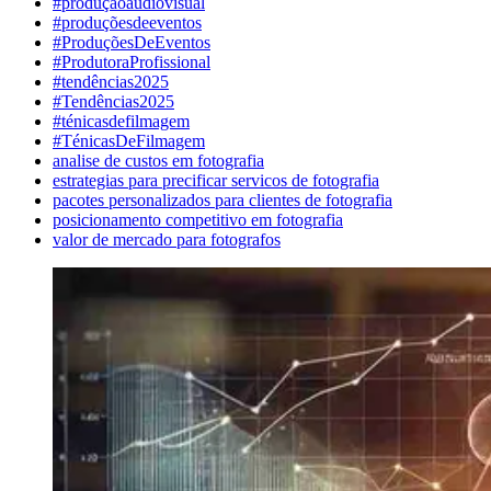
#produçãoaudiovisual
#produçõesdeeventos
#ProduçõesDeEventos
#ProdutoraProfissional
#tendências2025
#Tendências2025
#ténicasdefilmagem
#TénicasDeFilmagem
analise de custos em fotografia
estrategias para precificar servicos de fotografia
pacotes personalizados para clientes de fotografia
posicionamento competitivo em fotografia
valor de mercado para fotografos