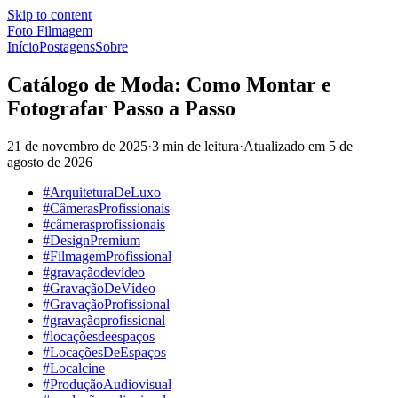
Skip to content
Foto Filmagem
Início
Postagens
Sobre
Catálogo de Moda: Como Montar e
Fotografar Passo a Passo
21 de novembro de 2025
·
3 min de leitura
·
Atualizado em
5 de
agosto de 2026
#ArquiteturaDeLuxo
#CâmerasProfissionais
#câmerasprofissionais
#DesignPremium
#FilmagemProfissional
#gravaçãodevídeo
#GravaçãoDeVídeo
#GravaçãoProfissional
#gravaçãoprofissional
#locaçõesdeespaços
#LocaçõesDeEspaços
#Localcine
#ProduçãoAudiovisual