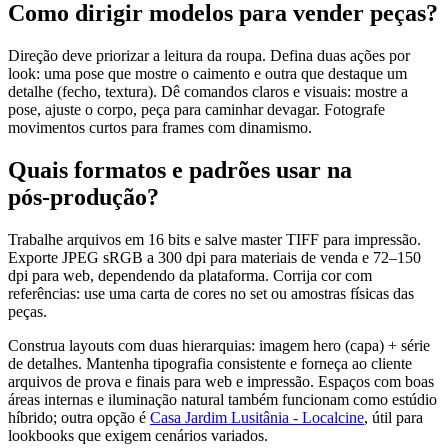
Como dirigir modelos para vender peças?
Direção deve priorizar a leitura da roupa. Defina duas ações por
look: uma pose que mostre o caimento e outra que destaque um
detalhe (fecho, textura). Dê comandos claros e visuais: mostre a
pose, ajuste o corpo, peça para caminhar devagar. Fotografe
movimentos curtos para frames com dinamismo.
Quais formatos e padrões usar na
pós‑produção?
Trabalhe arquivos em 16 bits e salve master TIFF para impressão.
Exporte JPEG sRGB a 300 dpi para materiais de venda e 72–150
dpi para web, dependendo da plataforma. Corrija cor com
referências: use uma carta de cores no set ou amostras físicas das
peças.
Construa layouts com duas hierarquias: imagem hero (capa) + série
de detalhes. Mantenha tipografia consistente e forneça ao cliente
arquivos de prova e finais para web e impressão. Espaços com boas
áreas internas e iluminação natural também funcionam como estúdio
híbrido; outra opção é
Casa Jardim Lusitânia - Localcine
, útil para
lookbooks que exigem cenários variados.