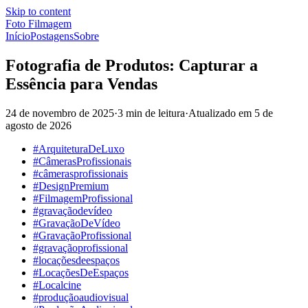
Skip to content
Foto Filmagem
Início
Postagens
Sobre
Fotografia de Produtos: Capturar a
Essência para Vendas
24 de novembro de 2025
·
3 min de leitura
·
Atualizado em
5 de
agosto de 2026
#ArquiteturaDeLuxo
#CâmerasProfissionais
#câmerasprofissionais
#DesignPremium
#FilmagemProfissional
#gravaçãodevídeo
#GravaçãoDeVídeo
#GravaçãoProfissional
#gravaçãoprofissional
#locaçõesdeespaços
#LocaçõesDeEspaços
#Localcine
#produçãoaudiovisual