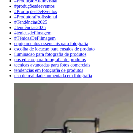
#ProduçãoAudiovisual
#produçõesdeeventos
#ProduçõesDeEventos
#ProdutoraProfissional
#Tendências2025
#tendências2025
#ténicasdefilmagem
#TénicasDeFilmagem
equipamentos essenciais para fotografia
escolha de locacao para ensaios de produto
iluminacao para fotografia de produtos
pos edicao para fotografia de produtos
tecnicas avancadas para fotos comerciais
tendencias em fotografia de produtos
uso de realidade aumentada em fotografia