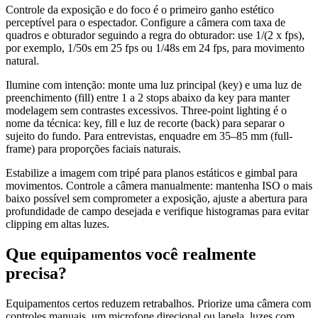
Controle da exposição e do foco é o primeiro ganho estético
perceptível para o espectador. Configure a câmera com taxa de
quadros e obturador seguindo a regra do obturador: use 1/(2 x fps),
por exemplo, 1/50s em 25 fps ou 1/48s em 24 fps, para movimento
natural.
Ilumine com intenção: monte uma luz principal (key) e uma luz de
preenchimento (fill) entre 1 a 2 stops abaixo da key para manter
modelagem sem contrastes excessivos. Three-point lighting é o
nome da técnica: key, fill e luz de recorte (back) para separar o
sujeito do fundo. Para entrevistas, enquadre em 35–85 mm (full-
frame) para proporções faciais naturais.
Estabilize a imagem com tripé para planos estáticos e gimbal para
movimentos. Controle a câmera manualmente: mantenha ISO o mais
baixo possível sem comprometer a exposição, ajuste a abertura para
profundidade de campo desejada e verifique histogramas para evitar
clipping em altas luzes.
Que equipamentos você realmente
precisa?
Equipamentos certos reduzem retrabalhos. Priorize uma câmera com
controles manuais, um microfone direcional ou lapela, luzes com