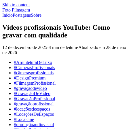
Skip to content
Foto Filmagem
Início
Postagens
Sobre
Vídeos profissionais YouTube: Como
gravar com qualidade
12 de dezembro de 2025
·
4 min de leitura
·
Atualizado em
28 de maio
de 2026
#ArquiteturaDeLuxo
#CâmerasProfissionais
#câmerasprofissionais
#DesignPremium
#FilmagemProfissional
#gravaçãodevídeo
#GravaçãoDeVídeo
#GravaçãoProfissional
#gravaçãoprofissional
#locaçõesdeespaços
#LocaçõesDeEspaços
#Localcine
#produçãoaudiovisual