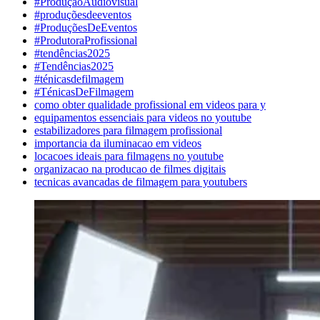
#ProduçãoAudiovisual
#produçõesdeeventos
#ProduçõesDeEventos
#ProdutoraProfissional
#tendências2025
#Tendências2025
#ténicasdefilmagem
#TénicasDeFilmagem
como obter qualidade profissional em videos para y
equipamentos essenciais para videos no youtube
estabilizadores para filmagem profissional
importancia da iluminacao em videos
locacoes ideais para filmagens no youtube
organizacao na producao de filmes digitais
tecnicas avancadas de filmagem para youtubers