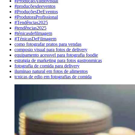
#ProduçãoAudiovisual
#produçõesdeeventos
#ProduçõesDeEventos
#ProdutoraProfissional
#Tendências2025
#tendências2025
#ténicasdefilmagem
#TénicasDeFilmagem
como fotografar pratos para vendas
composio visual para fotos de delivery
equipamento acessvel para fotografia foodie
estratgia de marketing para fotos gastronmicas
fotografia de comida para delivery
iluminao natural em fotos de alimentos
tcnicas de edio em fotografias de comida