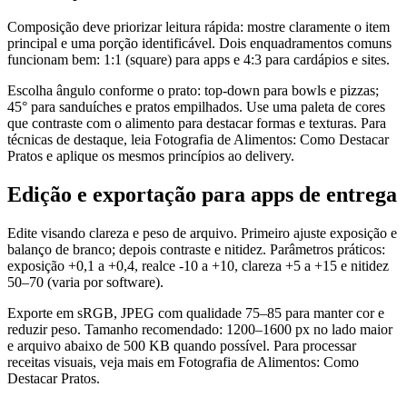
Composição deve priorizar leitura rápida: mostre claramente o item
principal e uma porção identificável. Dois enquadramentos comuns
funcionam bem: 1:1 (square) para apps e 4:3 para cardápios e sites.
Escolha ângulo conforme o prato: top-down para bowls e pizzas;
45° para sanduíches e pratos empilhados. Use uma paleta de cores
que contraste com o alimento para destacar formas e texturas. Para
técnicas de destaque, leia Fotografia de Alimentos: Como Destacar
Pratos e aplique os mesmos princípios ao delivery.
Edição e exportação para apps de entrega
Edite visando clareza e peso de arquivo. Primeiro ajuste exposição e
balanço de branco; depois contraste e nitidez. Parâmetros práticos:
exposição +0,1 a +0,4, realce -10 a +10, clareza +5 a +15 e nitidez
50–70 (varia por software).
Exporte em sRGB, JPEG com qualidade 75–85 para manter cor e
reduzir peso. Tamanho recomendado: 1200–1600 px no lado maior
e arquivo abaixo de 500 KB quando possível. Para processar
receitas visuais, veja mais em Fotografia de Alimentos: Como
Destacar Pratos.