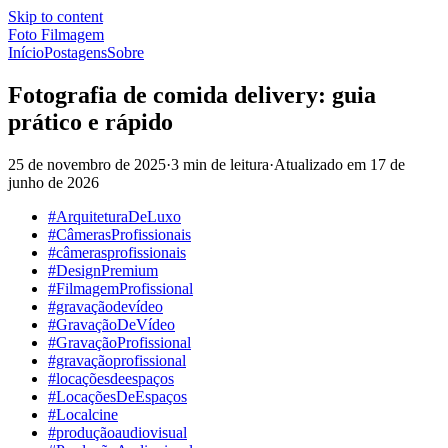
Skip to content
Foto Filmagem
Início
Postagens
Sobre
Fotografia de comida delivery: guia
prático e rápido
25 de novembro de 2025
·
3 min de leitura
·
Atualizado em
17 de
junho de 2026
#ArquiteturaDeLuxo
#CâmerasProfissionais
#câmerasprofissionais
#DesignPremium
#FilmagemProfissional
#gravaçãodevídeo
#GravaçãoDeVídeo
#GravaçãoProfissional
#gravaçãoprofissional
#locaçõesdeespaços
#LocaçõesDeEspaços
#Localcine
#produçãoaudiovisual