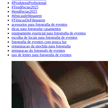
#ProdutoraProfissional
#Tendências2025
#tendências2025
#ténicasdefilmagem
#TénicasDeFilmagem
acessorios para fotografia de eventos
dicas para fotografar casamentos
equipamento essencial para fotografia de eventos
escolha de locais para fotografia de eventos
fotografia de eventos com pouca luz
organizacao da mochila para fotografia
preparacao do fotografo de eventos
uso de lentes para fotografia de eventos