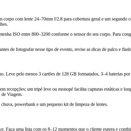
e um corpo com lente 24–70mm f/2.8 para cobertura geral e um segund
lhes.
 mantenha ISO entre 800–3200 conforme o sensor do seu corpo. Para cong
ntes de fotografar nesse tipo de evento, revise as dicas de palco e fla
alho. Leve pelo menos 3 cartões de 128 GB formatados, 3–4 baterias por
recepções; um tripé leve ou monopé facilita capturas estáticas e long
a de Viagem.
para chuva, powerbank e um pequeno kit de limpeza de lentes.
ve. Faça uma lista com os 8–12 momentos que o cliente espera e combi