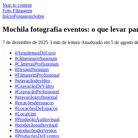
Skip to content
Foto Filmagem
Início
Postagens
Sobre
Mochila fotografia eventos: o que levar pa
7 de dezembro de 2025
·
3 min de leitura
·
Atualizado em
5 de agosto d
#ArquiteturaDeLuxo
#câmerasprofissionais
#CâmerasProfissionais
#DesignPremium
#FilmagemProfissional
#gravaçãodevídeo
#GravaçãoDeVídeo
#GravaçãoProfissional
#gravaçãoprofissional
#locaçõesdeespaços
#LocaçõesDeEspaços
#Localcine
#ProduçãoAudiovisual
#produçãoaudiovisual
#produçõesdeeventos
#ProduçõesDeEventos