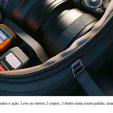
etratos e ação. Leve ao menos 2 corpos, 3 lentes (uma zoom padrão, um